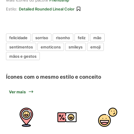
Mais ícones do pacote
Friendship
Estilo:
Detailed Rounded Lineal Color
felicidade
sorriso
risonho
feliz
mão
sentimentos
emoticons
smileys
emoji
mãos e gestos
Ícones com o mesmo estilo e conceito
Ver mais