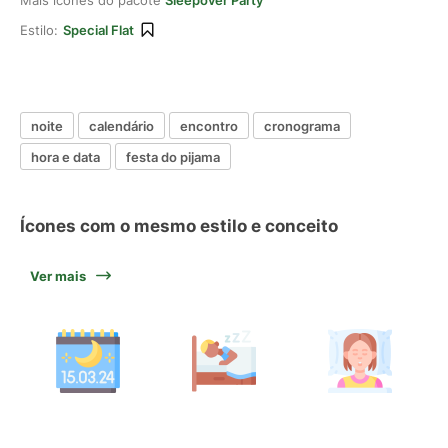
Mais ícones do pacote
Sleepover Party
Estilo:
Special Flat
noite
calendário
encontro
cronograma
hora e data
festa do pijama
Ícones com o mesmo estilo e conceito
Ver mais