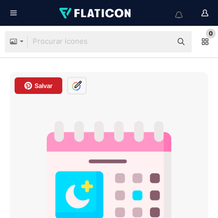
0
Salvar