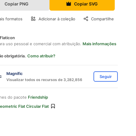
Copiar PNG
Copiar SVG
is formatos
Adicionar à coleção
Compartilhe
Flaticon
ara uso pessoal e comercial com atribuição.
Mais informações
ão obrigatória.
Como atribuir?
Magnific
Seguir
Visualizar todos os recursos de 3,282,856
ones do pacote
Friendship
eometric Flat Circular Flat