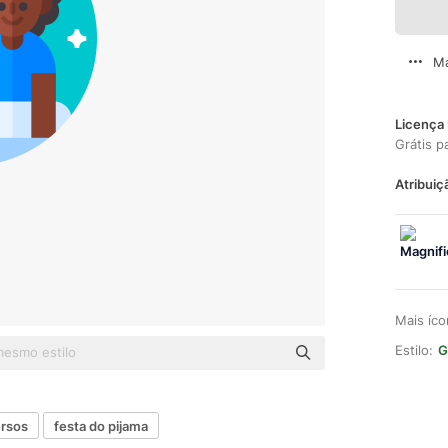
Ma
Licença 
Grátis p
Atribuiç
Mais íc
Estilo:
G
ersos
festa do pijama