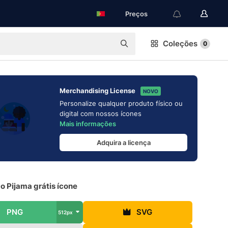
Preços
Coleções
0
Merchandising License
NOVO
Personalize qualquer produto físico ou
digital com nossos ícones
Mais informações
Adquira a licença
o Pijama grátis ícone
PNG
SVG
512px