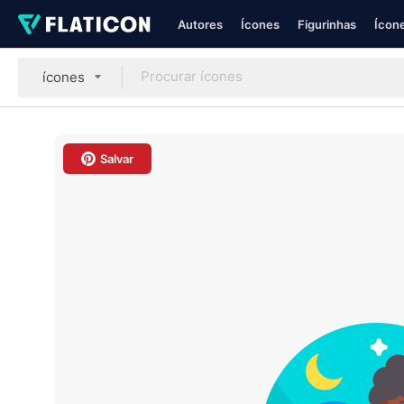
Autores
Ícones
Figurinhas
Ícone
ícones
Salvar