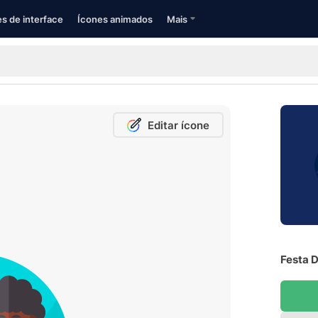
s de interface
Ícones animados
Mais
Editar ícone
Festa D