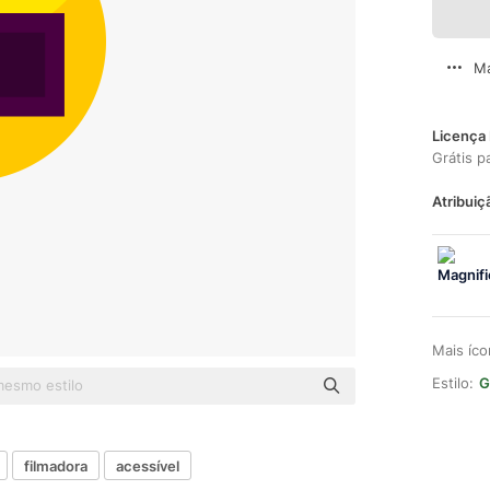
Ma
Licença 
Grátis p
Atribuiç
Mais íc
Estilo:
G
filmadora
acessível