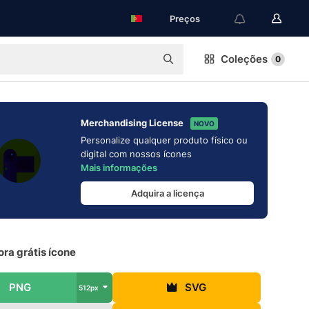
Preços
Coleções
0
Merchandising License
NOVO
Personalize qualquer produto físico ou
digital com nossos ícones
Mais informações
Adquira a licença
ra grátis ícone
PNG
SVG
512px