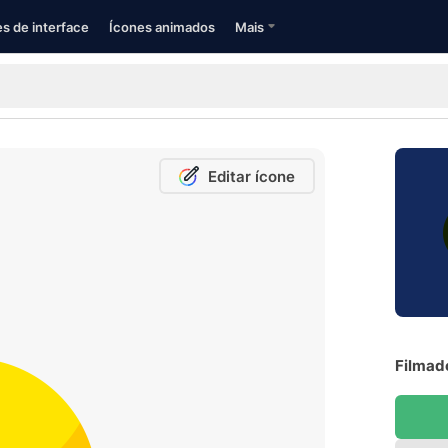
s de interface
Ícones animados
Mais
Editar ícone
Filmado