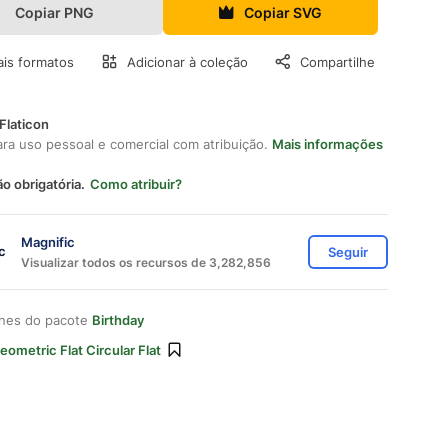
Copiar PNG
Copiar SVG
is formatos
Adicionar à coleção
Compartilhe
Flaticon
ara uso pessoal e comercial com atribuição.
Mais informações
ão obrigatória.
Como atribuir?
Magnific
Seguir
Visualizar todos os recursos de 3,282,856
ones do pacote
Birthday
eometric Flat Circular Flat