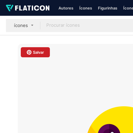
Autores
Ícones
Figurinhas
Ícone
ícones
Salvar