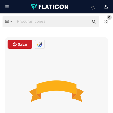
0
Salvar