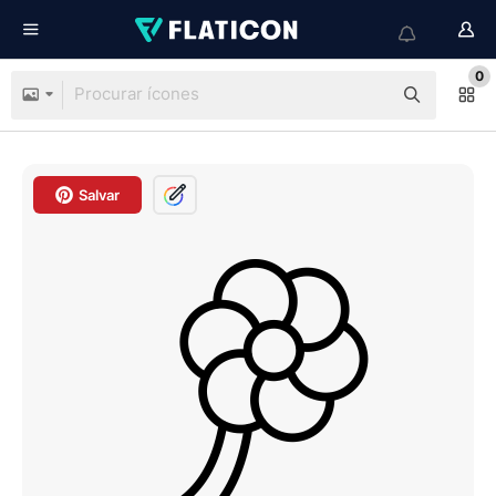
0
Salvar