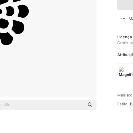
Ma
Licença 
Grátis p
Atribuiç
Mais íc
Estilo:
B