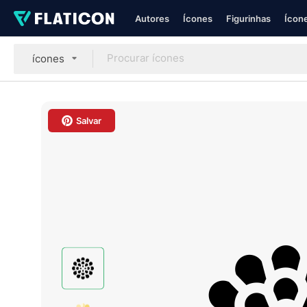
Autores
Ícones
Figurinhas
Ícone
ícones
Salvar