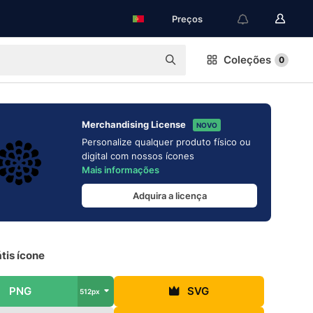
Preços
Coleções
0
Merchandising License
NOVO
Personalize qualquer produto físico ou
digital com nossos ícones
Mais informações
Adquira a licença
átis ícone
PNG
SVG
512px