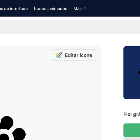
s de interface
Ícones animados
Mais
Editar ícone
Flor gr