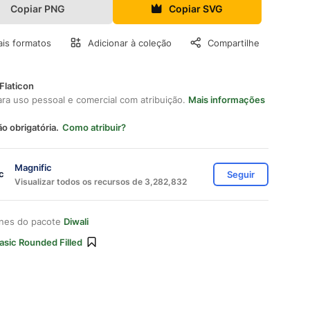
Copiar PNG
Copiar SVG
is formatos
Adicionar à coleção
Compartilhe
Flaticon
ara uso pessoal e comercial com atribuição.
Mais informações
ão obrigatória.
Como atribuir?
Magnific
Seguir
Visualizar todos os recursos de 3,282,832
ones do pacote
Diwali
asic Rounded Filled