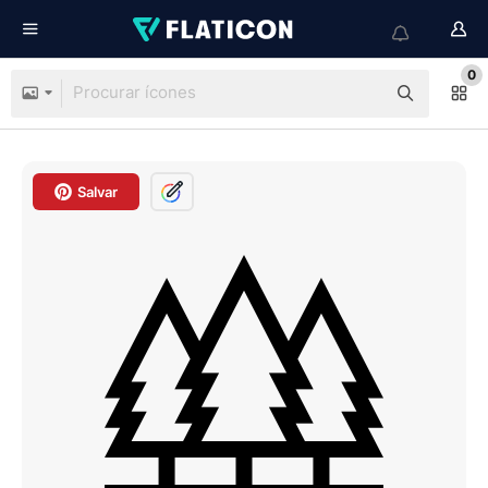
0
Salvar