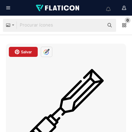
0
Salvar