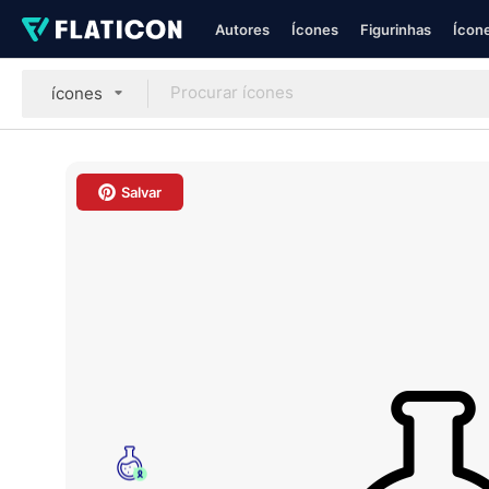
Autores
Ícones
Figurinhas
Ícone
ícones
Salvar