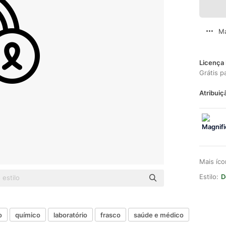
Ma
Licença 
Grátis p
Atribuiç
Mais íc
Estilo:
D
o
químico
laboratório
frasco
saúde e médico