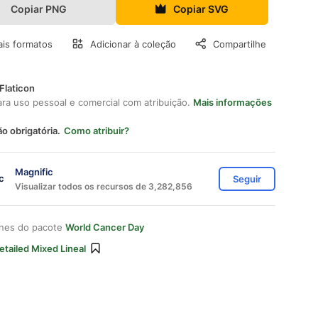
Copiar PNG
Copiar SVG
is formatos
Adicionar à coleção
Compartilhe
Flaticon
ara uso pessoal e comercial com atribuição.
Mais informações
ão obrigatória.
Como atribuir?
Magnific
Seguir
Visualizar todos os recursos de 3,282,856
ones do pacote
World Cancer Day
etailed Mixed Lineal