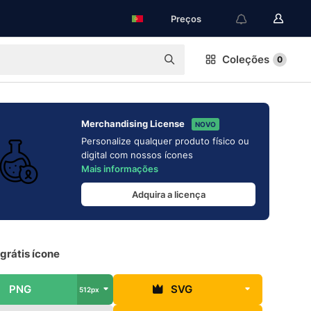
Preços
Coleções
0
Merchandising License
NOVO
Personalize qualquer produto físico ou
digital com nossos ícones
Mais informações
Adquira a licença
grátis ícone
PNG
SVG
512px