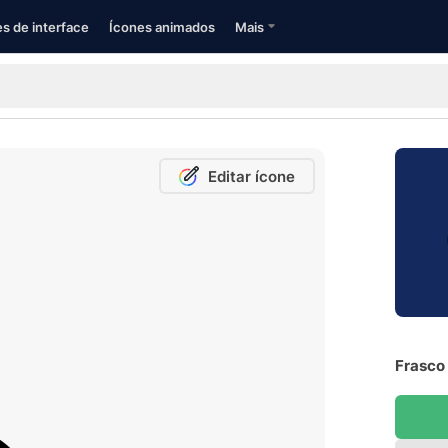
s de interface
Ícones animados
Mais
Editar ícone
Frasco 