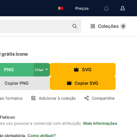
Preços
Coleções
0
 grátis ícone
PNG
SVG
512px
Copiar PNG
Copiar SVG
is formatos
Adicionar à coleção
Compartilhe
Flaticon
ara uso pessoal e comercial com atribuição.
Mais informações
ão obrigatória.
Como atribuir?