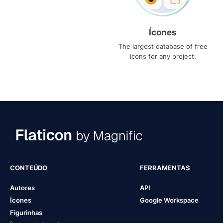
Ícones
The largest database of free
icons for any project.
CONTEÚDO
FERRAMENTAS
Autores
API
Ícones
Google Workspace
Figurinhas