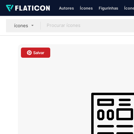
Autores
Ícones
Figurinhas
Ícone
ícones
Salvar