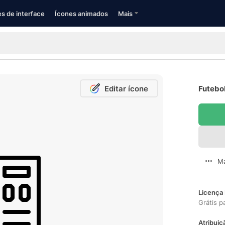
s de interface
Ícones animados
Mais
Editar ícone
Futebol
Ma
Licença 
Grátis p
Atribuiç