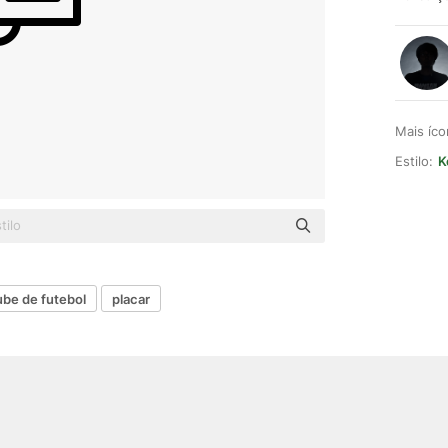
Mais íc
Estilo:
K
ube de futebol
placar