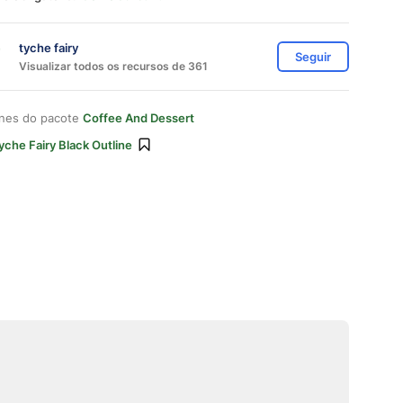
tyche fairy
Seguir
Visualizar todos os recursos de 361
ones do pacote
Coffee And Dessert
yche Fairy Black Outline