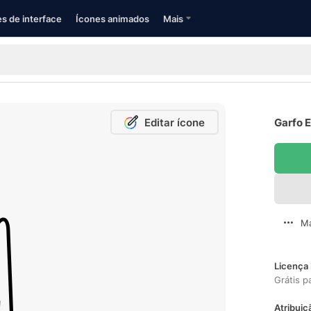
s de interface
Ícones animados
Mais
Editar ícone
Garfo E
Ma
Licença 
Grátis p
Atribuiç