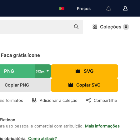
Preços
Coleções
0
 Faca grátis ícone
PNG
SVG
512px
Copiar PNG
Copiar SVG
is formatos
Adicionar à coleção
Compartilhe
Flaticon
ara uso pessoal e comercial com atribuição.
Mais informações
ão obrigatória.
Como atribuir?