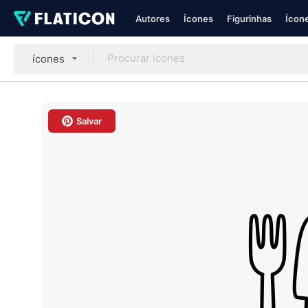
Autores
Ícones
Figurinhas
Ícone
ícones
Salvar