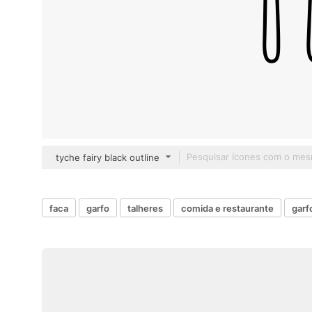
tyche fairy black outline
faca
garfo
talheres
comida e restaurante
garf