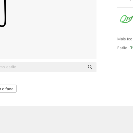
Mais íc
Estilo:
T
o e faca