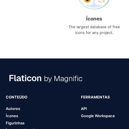
Ícones
The largest database of free
icons for any project.
CONTEÚDO
FERRAMENTAS
Autores
API
Ícones
Google Workspace
Figurinhas