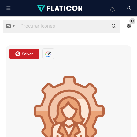
0
Salvar