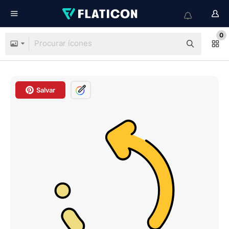
0
Salvar