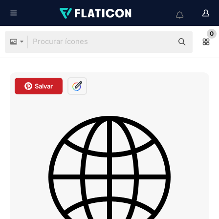
0
Salvar