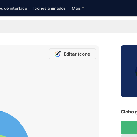
s de interface
Ícones animados
Mais
Editar ícone
Globo g