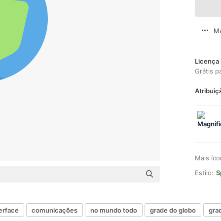
Ma
Licença 
Grátis p
Atribuiç
Mais íc
Estilo:
S
erface
comunicações
no mundo todo
grade do globo
gra