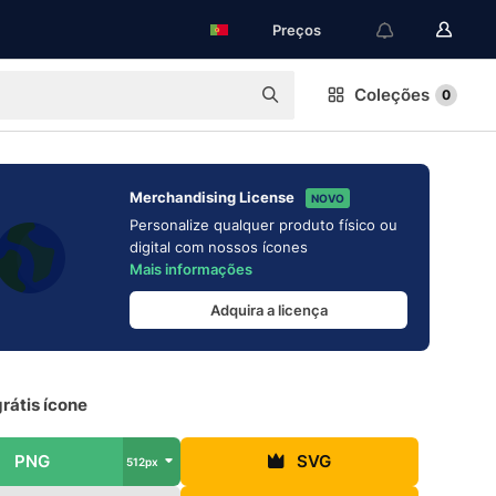
Preços
Coleções
0
Merchandising License
NOVO
Personalize qualquer produto físico ou
digital com nossos ícones
Mais informações
Adquira a licença
rátis ícone
PNG
SVG
512px