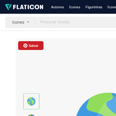
Autores
Ícones
Figurinhas
Ícone
ícones
Salvar