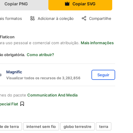
Copiar PNG
Copiar SVG
is formatos
Adicionar à coleção
Compartilhe
Flaticon
ara uso pessoal e comercial com atribuição.
Mais informações
ão obrigatória.
Como atribuir?
Magnific
Seguir
Visualizar todos os recursos de 3,282,856
ones do pacote
Communication And Media
pecial Flat
de de terra
internet sem fio
globo terrestre
terra