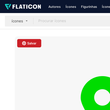
Autores
Ícones
Figurinhas
Ícone
ícones
Salvar