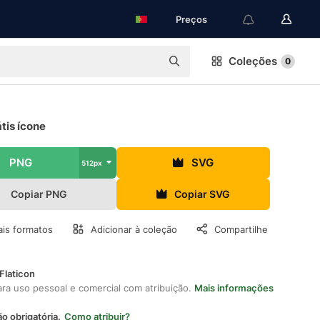
Preços
Coleções
0
tis ícone
PNG
SVG
512px
Copiar PNG
Copiar SVG
is formatos
Adicionar à coleção
Compartilhe
Flaticon
ara uso pessoal e comercial com atribuição.
Mais informações
ão obrigatória.
Como atribuir?