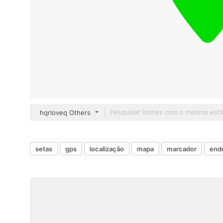
hqrloveq Others
setas
gps
localização
mapa
marcador
end