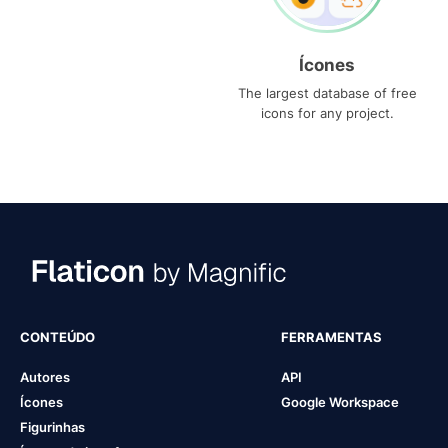
Ícones
The largest database of free
icons for any project.
CONTEÚDO
FERRAMENTAS
Autores
API
Ícones
Google Workspace
Figurinhas