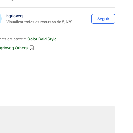
hqrloveq
Seguir
Visualizar todos os recursos de 5,629
ones do pacote
Color Bold Style
qrloveq Others