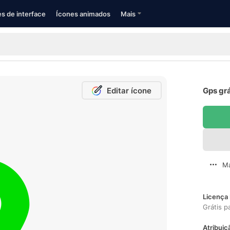
s de interface
Ícones animados
Mais
Editar ícone
Gps grá
Ma
Licença 
Grátis p
Atribuiç