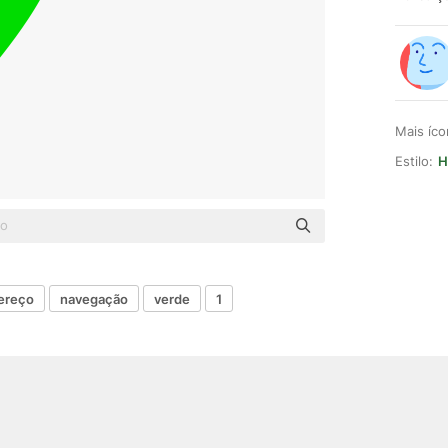
Mais íc
Estilo:
H
ereço
navegação
verde
1