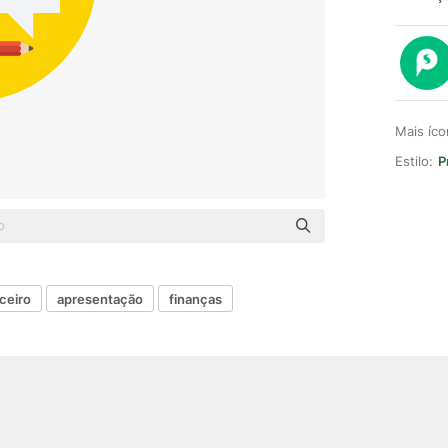
Mais íc
Estilo:
P
ceiro
apresentação
finanças