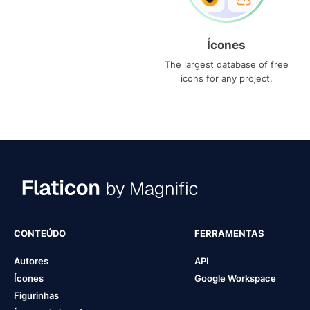
Ícones
The largest database of free
icons for any project.
CONTEÚDO
FERRAMENTAS
Autores
API
Ícones
Google Workspace
Figurinhas