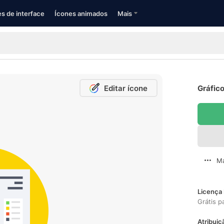
s de interface
Ícones animados
Mais
Editar ícone
Gráfico
Ma
Licença 
Grátis p
Atribuiç