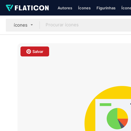
Autores
Ícones
Figurinhas
Ícone
ícones
Salvar