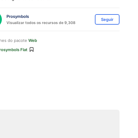
Prosymbols
Seguir
Visualizar todos os recursos de 9,308
ones do pacote
Web
rosymbols Flat