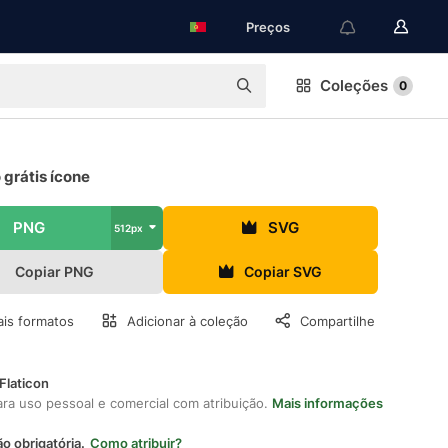
Preços
Coleções
0
 grátis ícone
PNG
SVG
512px
Copiar PNG
Copiar SVG
is formatos
Adicionar à coleção
Compartilhe
Flaticon
ara uso pessoal e comercial com atribuição.
Mais informações
ão obrigatória.
Como atribuir?