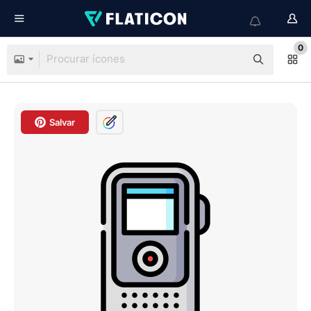
0
Salvar