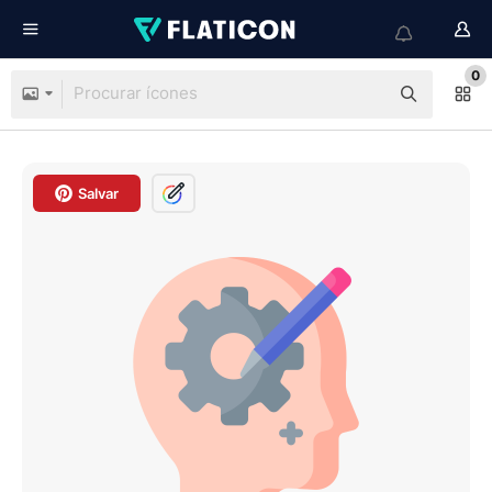
0
Salvar