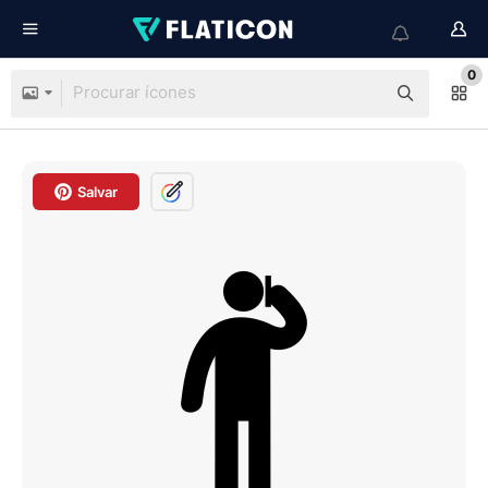
0
Salvar