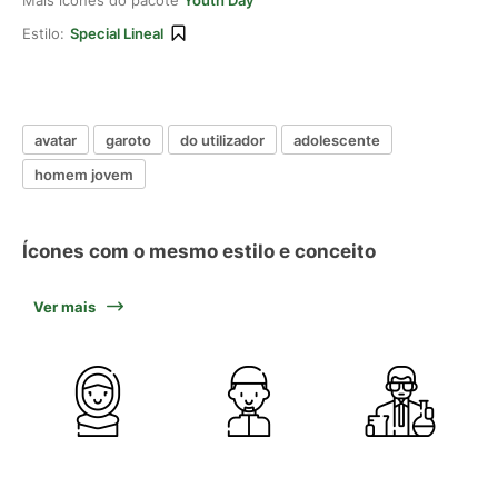
Mais ícones do pacote
Youth Day
Estilo:
Special Lineal
avatar
garoto
do utilizador
adolescente
homem jovem
Ícones com o mesmo estilo e conceito
Ver mais