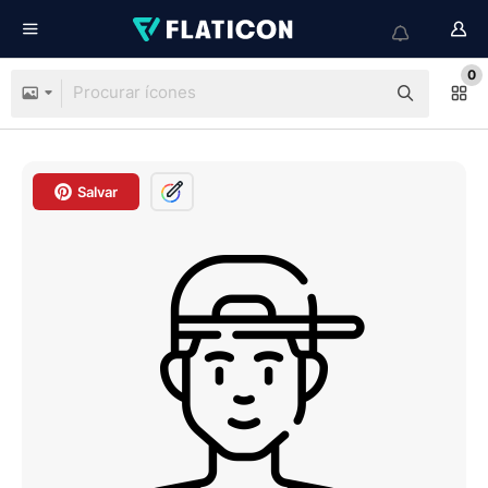
0
Salvar