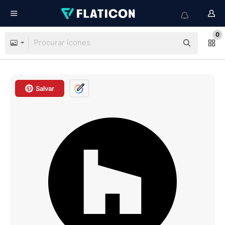
0
Salvar