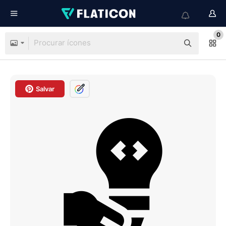
0
Salvar