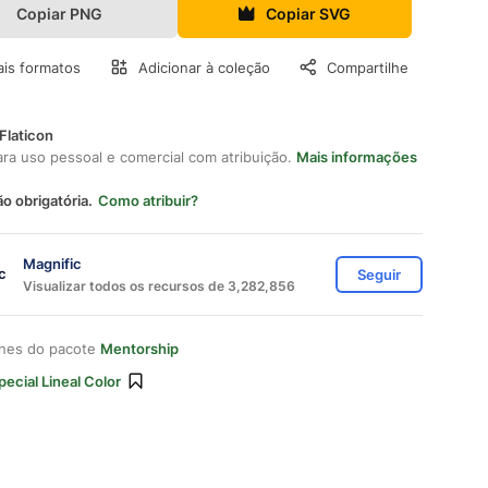
Copiar PNG
Copiar SVG
is formatos
Adicionar à coleção
Compartilhe
Flaticon
ara uso pessoal e comercial com atribuição.
Mais informações
ão obrigatória.
Como atribuir?
Magnific
Seguir
Visualizar todos os recursos de 3,282,856
ones do pacote
Mentorship
pecial Lineal Color