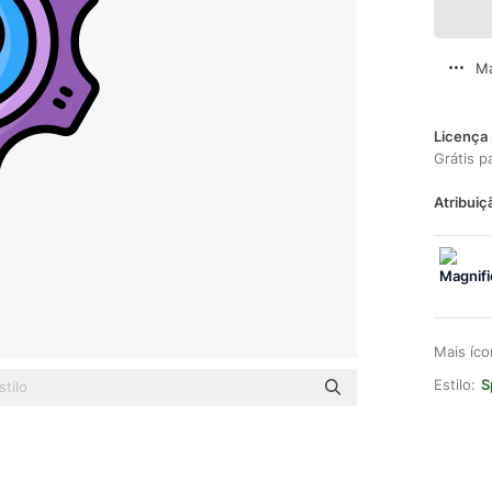
Ma
Licença 
Grátis p
Atribuiç
Mais íc
Estilo:
S