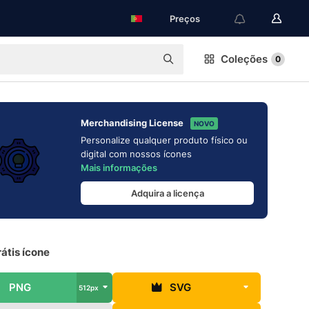
Preços
Coleções
0
Merchandising License
NOVO
Personalize qualquer produto físico ou
digital com nossos ícones
Mais informações
Adquira a licença
rátis ícone
PNG
SVG
512px