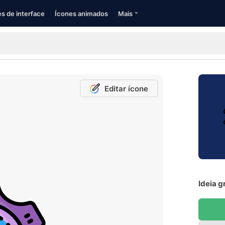
s de interface
Ícones animados
Mais
Editar ícone
Ideia g