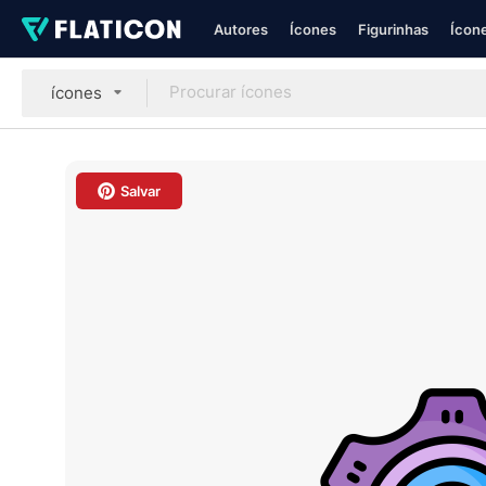
Autores
Ícones
Figurinhas
Ícone
ícones
Salvar