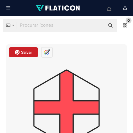
0
Salvar