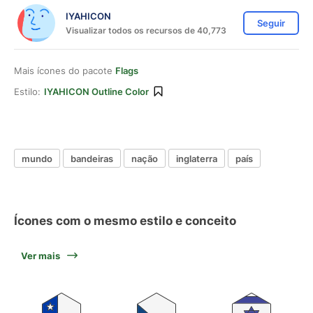
IYAHICON
Seguir
Visualizar todos os recursos de 40,773
Mais ícones do pacote
Flags
Estilo:
IYAHICON Outline Color
mundo
bandeiras
nação
inglaterra
país
Ícones com o mesmo estilo e conceito
Ver mais