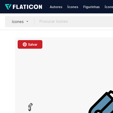
Autores
Ícones
Figurinhas
Ícone
ícones
Salvar