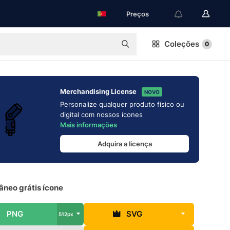
Preços
Coleções
0
Merchandising License
NOVO
Personalize qualquer produto físico ou
digital com nossos ícones
Mais informações
Adquira a licença
âneo grátis ícone
PNG
SVG
512px