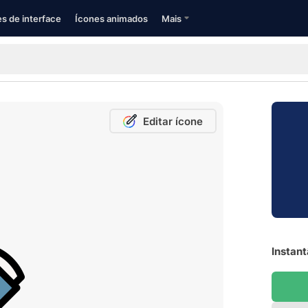
s de interface
Ícones animados
Mais
Editar ícone
Instant