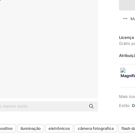
Ma
Licença 
Grátis p
Atribuiç
Mais íc
Estilo:
D
ositivo
iluminação
eletrônicos
câmera fotografica
flash 