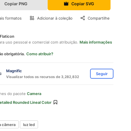
Copiar PNG
Copiar SVG
is formatos
Adicionar à coleção
Compartilhe
Flaticon
ara uso pessoal e comercial com atribuição.
Mais informações
ão obrigatória.
Como atribuir?
Magnific
Seguir
Visualizar todos os recursos de 3,282,832
ones do pacote
Camera
etailed Rounded Lineal Color
da câmera
luz led