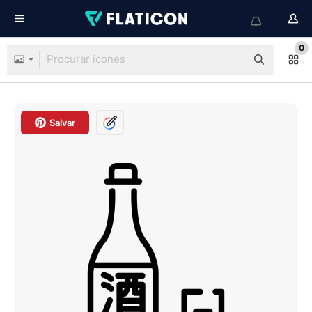
0
Salvar