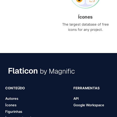
Ícones
The largest database of free
icons for any project.
CONTEÚDO
FERRAMENTAS
Autores
API
Ícones
Google Workspace
Figurinhas