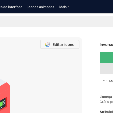
s de interface
Ícones animados
Mais
Editar ícone
Inverso
Ma
Licença 
Grátis p
Atribuiç