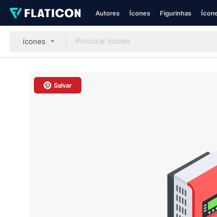
Autores
Ícones
Figurinhas
Ícone
ícones
Salvar