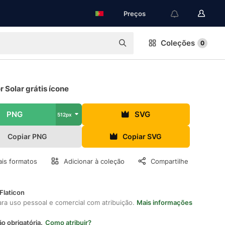
Preços
Coleções
0
r Solar grátis ícone
PNG
SVG
512px
Copiar PNG
Copiar SVG
is formatos
Adicionar à coleção
Compartilhe
Flaticon
ara uso pessoal e comercial com atribuição.
Mais informações
ão obrigatória.
Como atribuir?