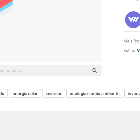
Mais íc
Estilo:
V
do
energia solar
inversor
ecologia e meio ambiente
invers