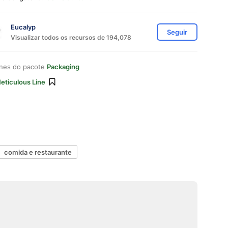
Eucalyp
Seguir
Visualizar todos os recursos de 194,078
ones do pacote
Packaging
eticulous Line
comida e restaurante