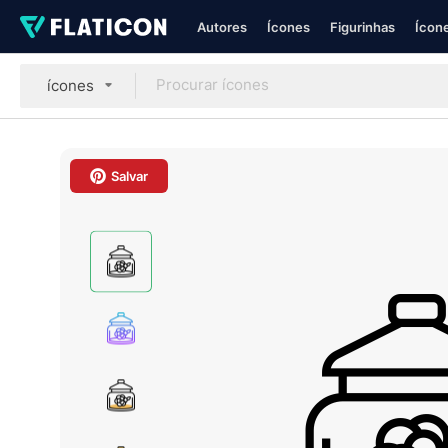
Autores
Ícones
Figurinhas
Ícone
ícones
Salvar