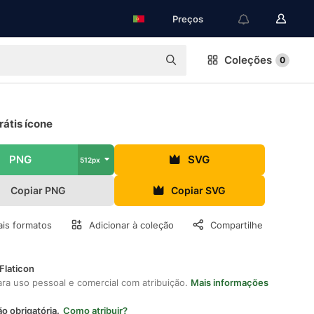
Preços
Coleções
0
rátis ícone
PNG
SVG
512px
Copiar PNG
Copiar SVG
is formatos
Adicionar à coleção
Compartilhe
Flaticon
ara uso pessoal e comercial com atribuição.
Mais informações
ão obrigatória.
Como atribuir?