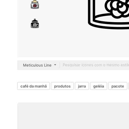
Meticulous Line
café da manhã
produtos
jarra
geléia
pacote