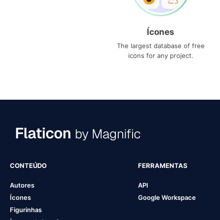
Ícones
The largest database of free
icons for any project.
CONTEÚDO
FERRAMENTAS
Autores
API
Ícones
Google Workspace
Figurinhas