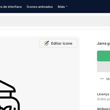
s de interface
Ícones animados
Mais
Editar ícone
Jarra g
Ma
Licença 
Grátis p
Atribuiç