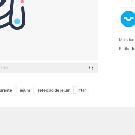
Mais íc
Estilo:
I
aurante
jejum
refeição de jejum
iftar