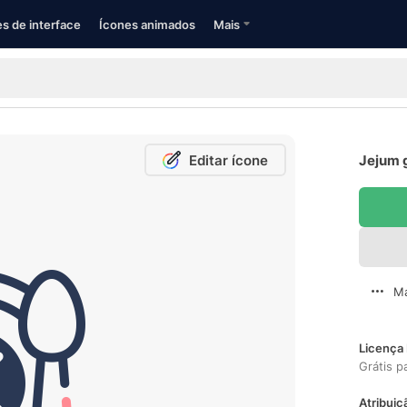
s de interface
Ícones animados
Mais
Editar ícone
Jejum g
Ma
Licença 
Grátis p
Atribuiç