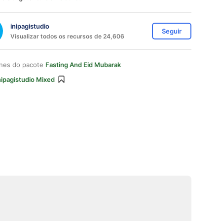
inipagistudio
Seguir
Visualizar todos os recursos de 24,606
ones do pacote
Fasting And Eid Mubarak
nipagistudio Mixed