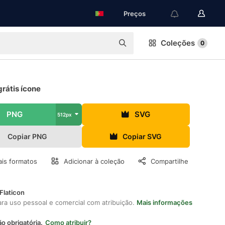
Preços
Coleções
0
rátis ícone
PNG
SVG
512px
Copiar PNG
Copiar SVG
is formatos
Adicionar à coleção
Compartilhe
Flaticon
ara uso pessoal e comercial com atribuição.
Mais informações
ão obrigatória.
Como atribuir?