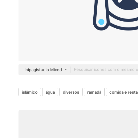
inipagistudio Mixed
islâmico
água
diversos
ramadã
comida e rest