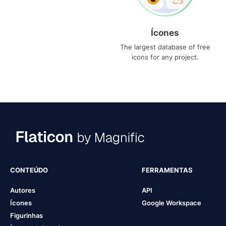
Ícones
The largest database of free
icons for any project.
CONTEÚDO
FERRAMENTAS
Autores
API
Ícones
Google Workspace
Figurinhas