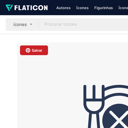
Autores
Ícones
Figurinhas
Ícone
ícones
Salvar