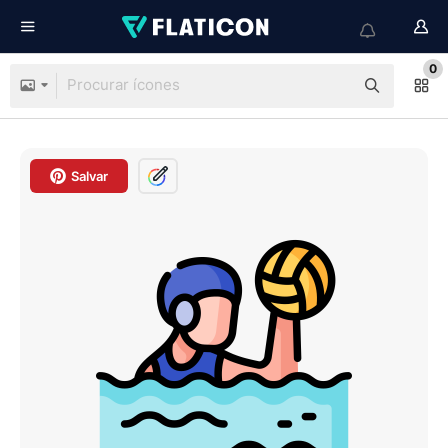
0
Salvar