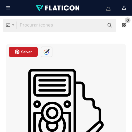
0
Salvar