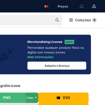
Preços
Coleções
0
Merchandising License
NOVO
Personalize qualquer produto físico ou
digital com nossos ícones
Mais informações
Adquira a licença
grátis ícone
PNG
SVG
512px