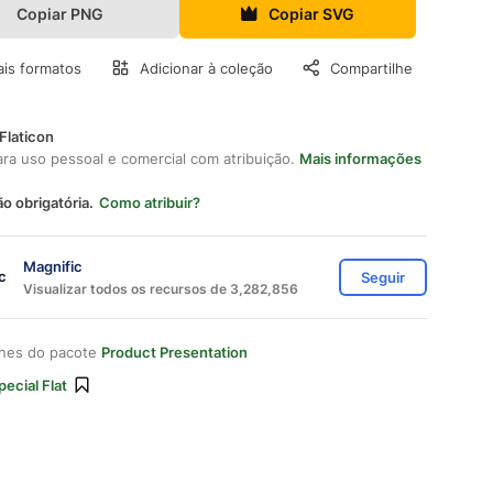
Copiar PNG
Copiar SVG
is formatos
Adicionar à coleção
Compartilhe
Flaticon
ara uso pessoal e comercial com atribuição.
Mais informações
ão obrigatória.
Como atribuir?
Magnific
Seguir
Visualizar todos os recursos de 3,282,856
ones do pacote
Product Presentation
pecial Flat