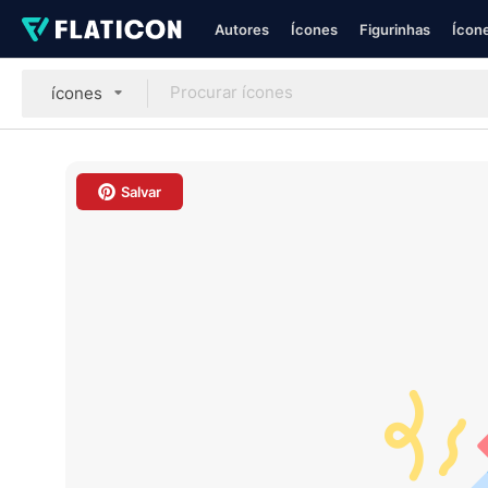
Autores
Ícones
Figurinhas
Ícone
ícones
Salvar