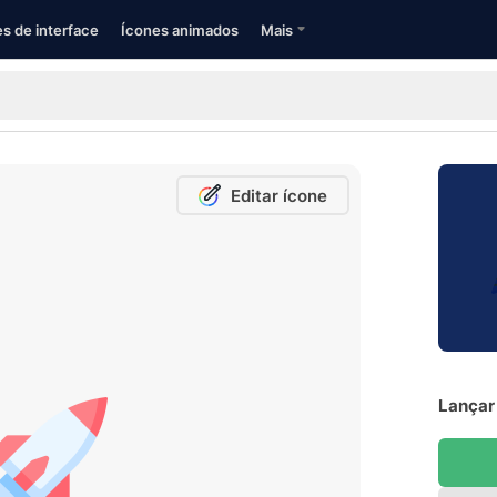
s de interface
Ícones animados
Mais
Editar ícone
Lançar 