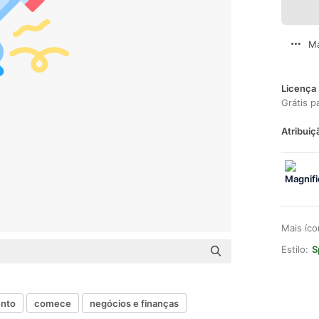
Ma
Licença 
Grátis p
Atribuiç
Mais íc
Estilo:
S
nto
comece
negócios e finanças