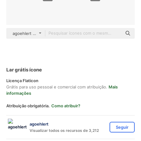
agoehlert Others
Lar grátis ícone
Licença Flaticon
Grátis para uso pessoal e comercial com atribuição.
Mais
informações
Atribuição obrigatória.
Como atribuir?
agoehlert
Seguir
Visualizar todos os recursos de 3,212