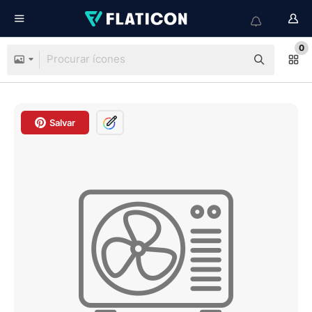
0
Salvar