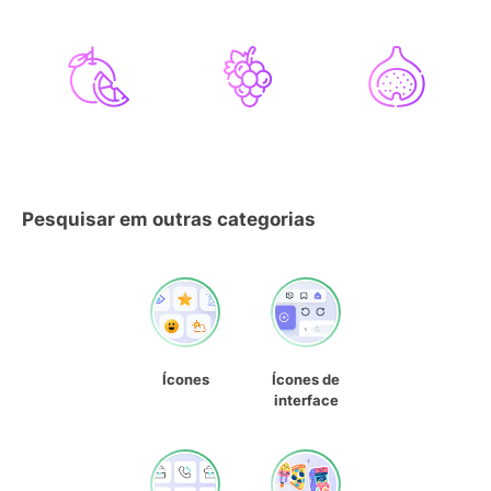
Pesquisar em outras categorias
Ícones
Ícones de
interface