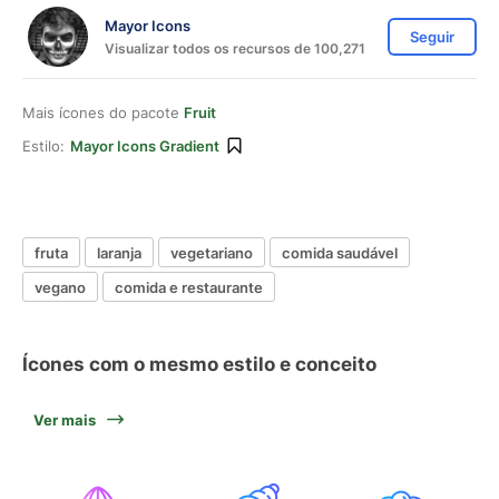
Mayor Icons
Seguir
Visualizar todos os recursos de 100,271
Mais ícones do pacote
Fruit
Estilo:
Mayor Icons Gradient
fruta
laranja
vegetariano
comida saudável
vegano
comida e restaurante
Ícones com o mesmo estilo e conceito
Ver mais