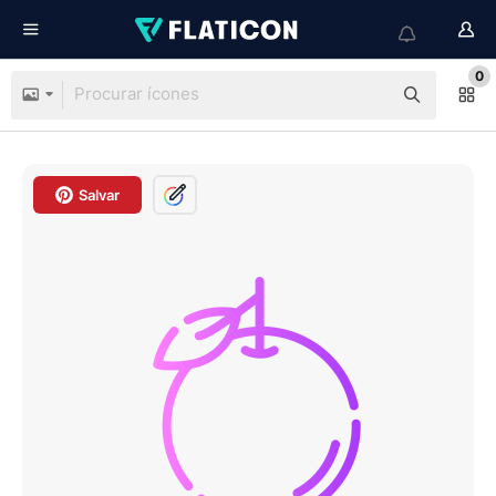
0
Salvar