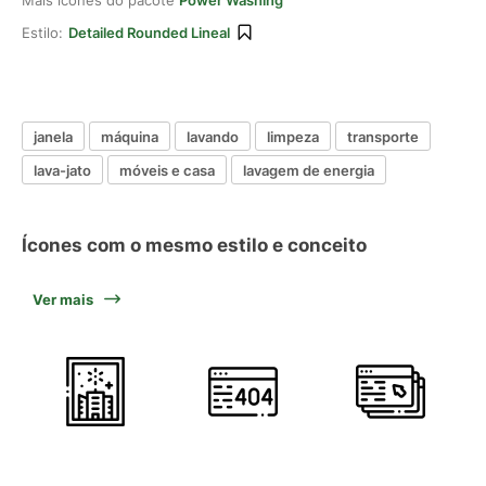
Mais ícones do pacote
Power Washing
Estilo:
Detailed Rounded Lineal
janela
máquina
lavando
limpeza
transporte
lava-jato
móveis e casa
lavagem de energia
Ícones com o mesmo estilo e conceito
Ver mais