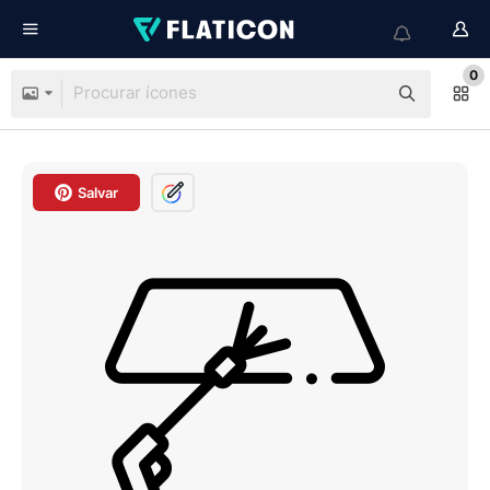
0
Salvar