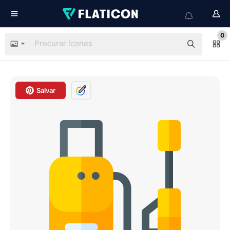
0
Salvar