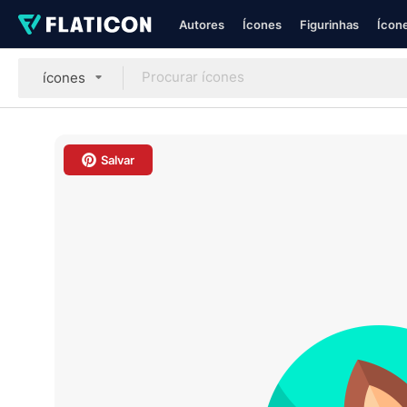
Autores
Ícones
Figurinhas
Ícone
ícones
Salvar