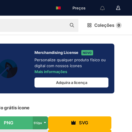
Preços
Coleções
0
Merchandising License
NOVO
Personalize qualquer produto físico ou
digital com nossos ícones
Mais informações
Adquira a licença
o grátis ícone
PNG
SVG
512px