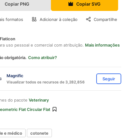
Copiar PNG
Copiar SVG
is formatos
Adicionar à coleção
Compartilhe
Flaticon
ara uso pessoal e comercial com atribuição.
Mais informações
ão obrigatória.
Como atribuir?
Magnific
Seguir
Visualizar todos os recursos de 3,282,856
ones do pacote
Veterinary
eometric Flat Circular Flat
de e médico
cotonete