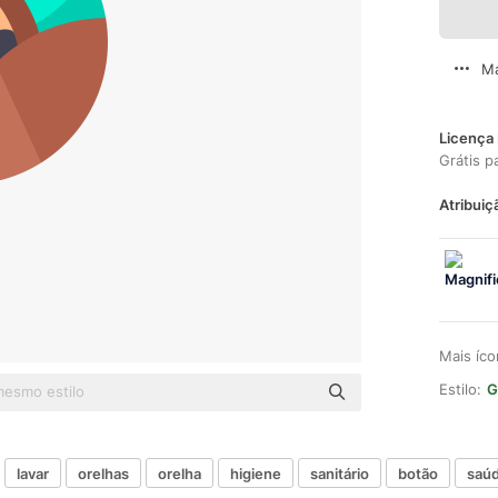
Ma
Licença 
Grátis p
Atribuiç
Mais íc
Estilo:
G
lavar
orelhas
orelha
higiene
sanitário
botão
saú