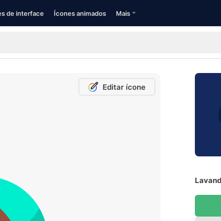
s de interface
Ícones animados
Mais
Editar ícone
Lavand