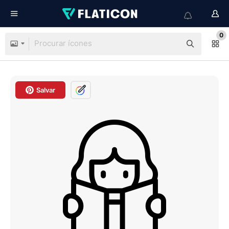
0
Salvar