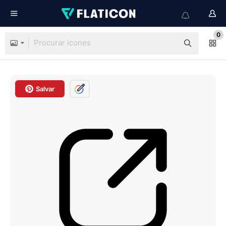
0
Salvar