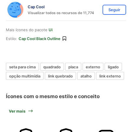
Cap Cool
Seguir
Visualizar todos os recursos de 11,774
Mais ícones do pacote
Ui
Estilo:
Cap Cool Black Outline
seta para cima
quadrado
placa
externo
ligado
opção multimídia
link quebrado
atalho
link externo
Ícones com o mesmo estilo e conceito
Ver mais