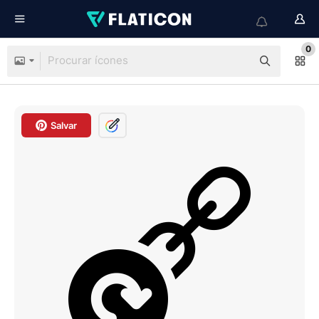
0
Salvar