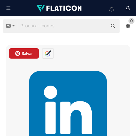
0
Salvar