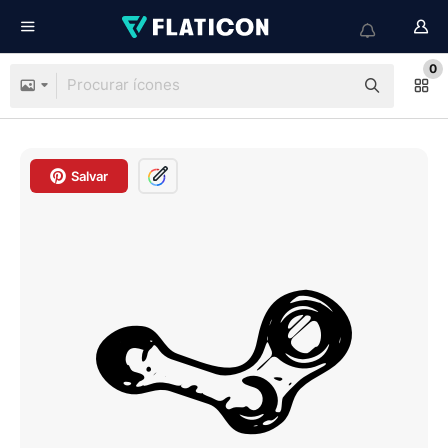
0
Salvar