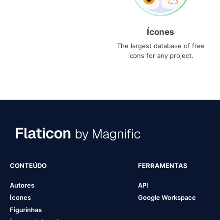
Ícones
The largest database of free
icons for any project.
CONTEÚDO
FERRAMENTAS
Autores
API
Ícones
Google Workspace
Figurinhas