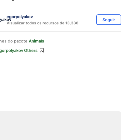
egorpolyakov
Seguir
Visualizar todos os recursos de 13,336
ones do pacote
Animals
gorpolyakov Others