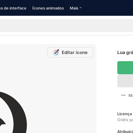
s de interface
Ícones animados
Mais
Editar ícone
Lua grá
Ma
Licença 
Grátis p
Atribuiç