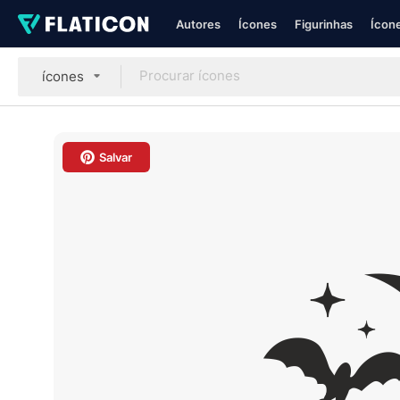
Autores
Ícones
Figurinhas
Ícone
ícones
Salvar