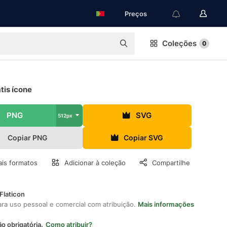
Preços
Coleções
0
tis ícone
PNG
SVG
512px
Copiar PNG
Copiar SVG
is formatos
Adicionar à coleção
Compartilhe
Flaticon
ara uso pessoal e comercial com atribuição.
Mais informações
ão obrigatória.
Como atribuir?