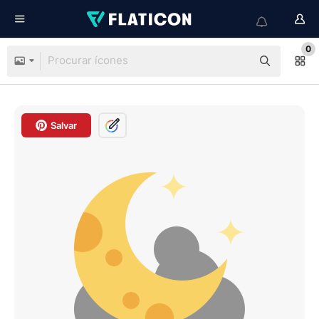
0
Salvar