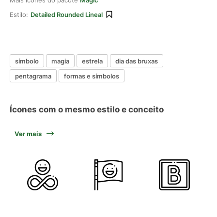
Mais ícones do pacote
Magic
Estilo:
Detailed Rounded Lineal
símbolo
magia
estrela
dia das bruxas
pentagrama
formas e símbolos
Ícones com o mesmo estilo e conceito
Ver mais