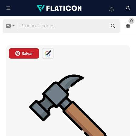
0
Salvar