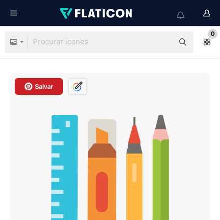
0
Salvar