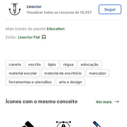
Linector
Seguir
Visualizar todos os recursos de 10,557
Mais ícones do pacote
Education
Estilo:
Linector Flat
caneta
escrita
lápis
régua
educação
material escolar
material de escritório
marcador
ferramentas e utensílios
arte e design
Ícones com o mesmo conceito
Ver mais