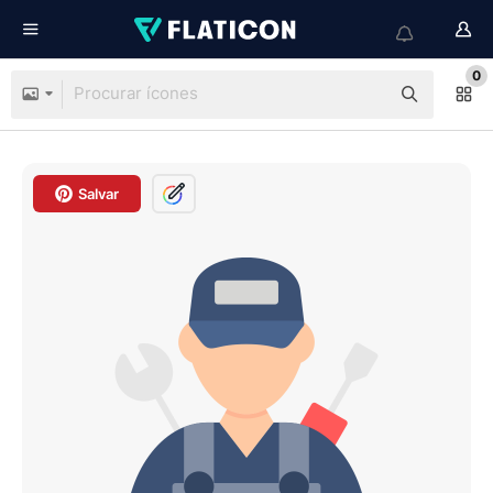
0
Salvar